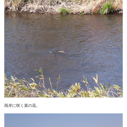
両岸に咲く菜の花。