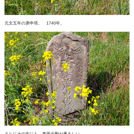
元文五年の庚申塔。 1740年。
さらにその先にも。青面金剛が勇ましい。