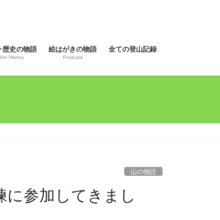
･歴史の物語
絵はがきの物語
全ての登山記録
Art･History
Postcard
山の物語
訓練に参加してきまし