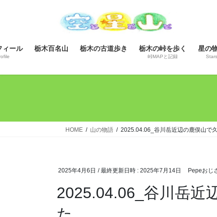
コ
ナ
ン
ビ
テ
ゲ
ン
ー
フィール
栃木百名山
栃木の古道歩き
栃木の峠を歩く
星の
ツ
シ
ofile
峠MAPと記録
Star
へ
ョ
ス
ン
キ
に
ッ
移
プ
動
HOME
山の物語
2025.04.06_谷川岳近辺の鹿俣
2025年4月6日
/ 最終更新日時 :
2025年7月14日
Pepeおじ
2025.04.06_
た。