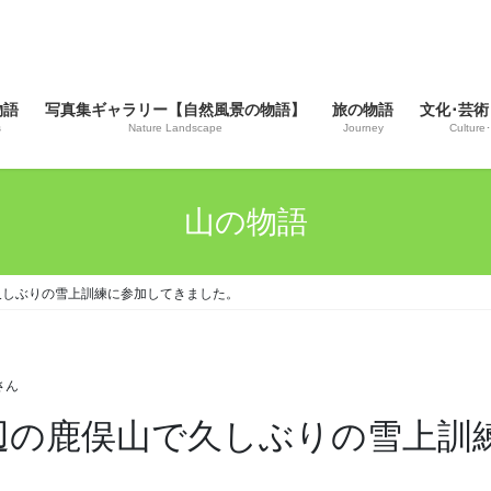
物語
写真集ギャラリー【自然風景の物語】
旅の物語
文化･芸術
s
Nature Landscape
Journey
Culture･
山の物語
山で久しぶりの雪上訓練に参加してきました。
さん
谷川岳近辺の鹿俣山で久しぶりの雪上