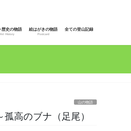
･歴史の物語
絵はがきの物語
全ての登山記録
Art･History
Postcard
山の物語
入山～孤高のブナ（足尾）