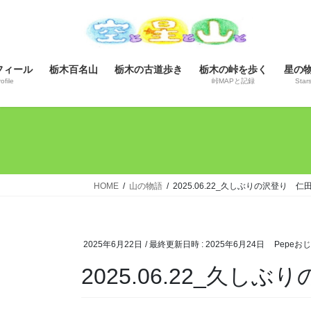
コ
ナ
ン
ビ
テ
ゲ
ン
ー
フィール
栃木百名山
栃木の古道歩き
栃木の峠を歩く
星の
ツ
シ
ofile
峠MAPと記録
Star
へ
ョ
ス
ン
キ
に
ッ
移
プ
動
HOME
山の物語
2025.06.22_久しぶりの沢登り
2025年6月22日
/ 最終更新日時 :
2025年6月24日
Pepeお
2025.06.22_