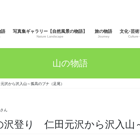
物語
写真集ギャラリー【自然風景の物語】
旅の物語
文化･芸術
s
Nature Landscape
Journey
Culture･
山の物語
 仁田元沢から沢入山～孤高のブナ（足尾）
じさん
久しぶりの沢登り 仁田元沢から沢