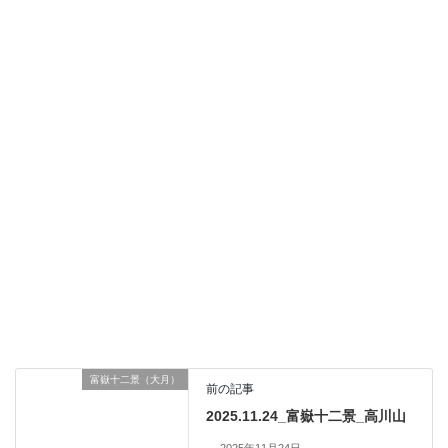
富嶽十二景（大月）
前の記事
2025.11.24_富嶽十二景_高川山
2025年11月24日