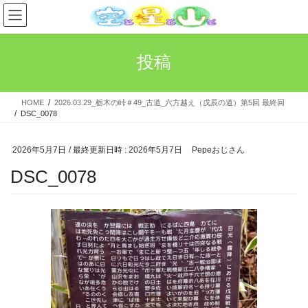
コ
ナ
ン
ビ
テ
ゲ
ン
ー
投稿
ツ
シ
へ
ョ
ス
ン
HOME
2026.03.29_栃木の峠＃49_古道_六方越え（戊辰の道）第5回 最終回
キ
に
DSC_0078
ッ
移
プ
動
2026年5月7日
/ 最終更新日時 :
2026年5月7日
Pepeおじさん
DSC_0078