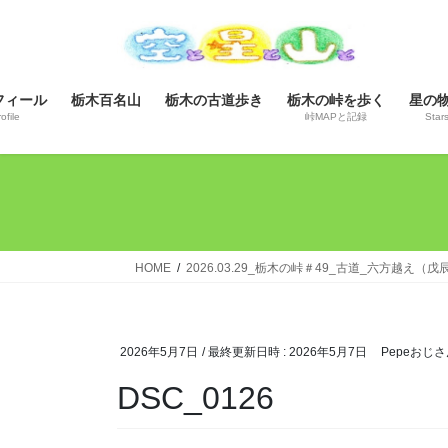
コ
ナ
ン
ビ
テ
ゲ
ン
ー
フィール
栃木百名山
栃木の古道歩き
栃木の峠を歩く
星の
ツ
シ
ofile
峠MAPと記録
Star
へ
ョ
ス
ン
キ
に
ッ
移
プ
動
HOME
2026.03.29_栃木の峠＃49_古道_六方越え（
2026年5月7日
/ 最終更新日時 :
2026年5月7日
Pepeおじさ
DSC_0126