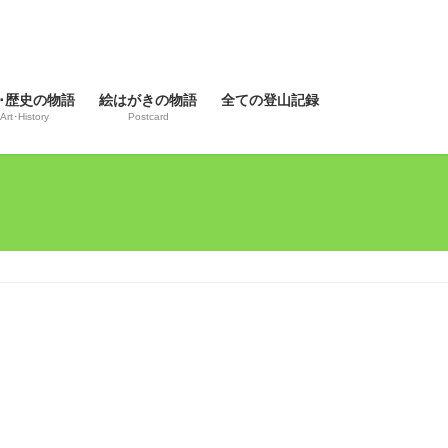
･歴史の物語
絵はがきの物語
全ての登山記録
Art･History
Postcard