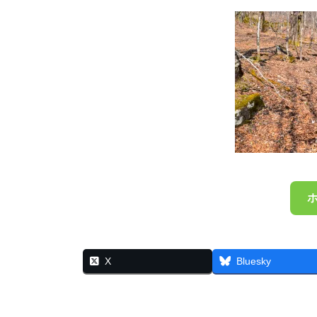
X
Bluesky