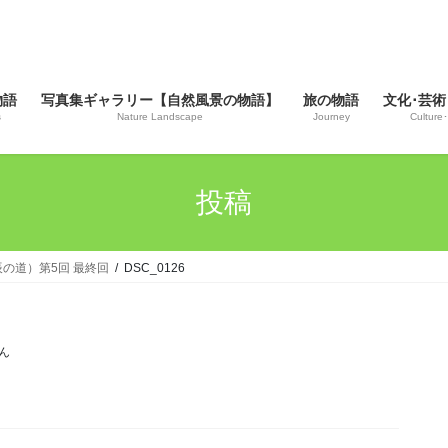
物語
写真集ギャラリー【自然風景の物語】
旅の物語
文化･芸術
s
Nature Landscape
Journey
Culture･
投稿
戊辰の道）第5回 最終回
DSC_0126
ん