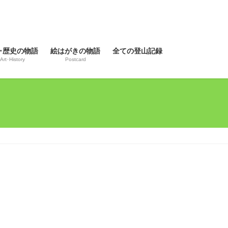
･歴史の物語
絵はがきの物語
全ての登山記録
Art･History
Postcard