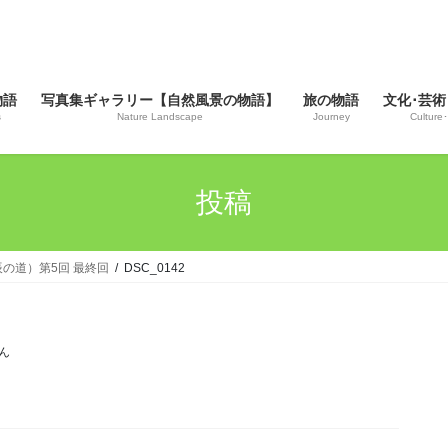
物語
写真集ギャラリー【自然風景の物語】
旅の物語
文化･芸術
s
Nature Landscape
Journey
Culture･
投稿
戊辰の道）第5回 最終回
DSC_0142
ん