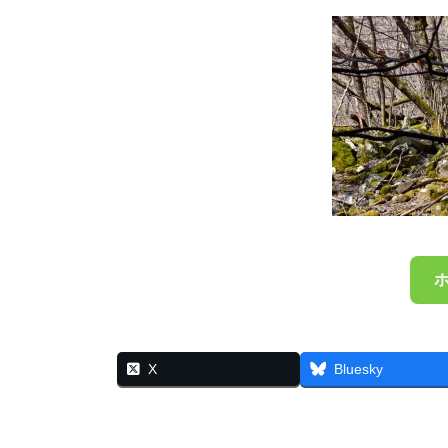
X
Bluesky