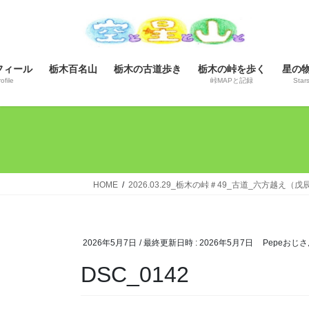
コ
ナ
ン
ビ
テ
ゲ
ン
ー
フィール
栃木百名山
栃木の古道歩き
栃木の峠を歩く
星の
ツ
シ
ofile
峠MAPと記録
Star
へ
ョ
ス
ン
キ
に
ッ
移
プ
動
HOME
2026.03.29_栃木の峠＃49_古道_六方越え（
2026年5月7日
/ 最終更新日時 :
2026年5月7日
Pepeおじさ
DSC_0142