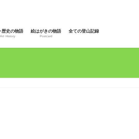
･歴史の物語
絵はがきの物語
全ての登山記録
Art･History
Postcard