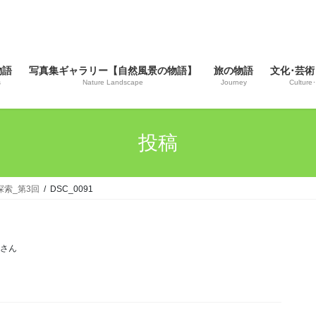
物語
写真集ギャラリー【自然風景の物語】
旅の物語
文化･芸術
s
Nature Landscape
Journey
Culture･
投稿
探索_第3回
DSC_0091
じさん