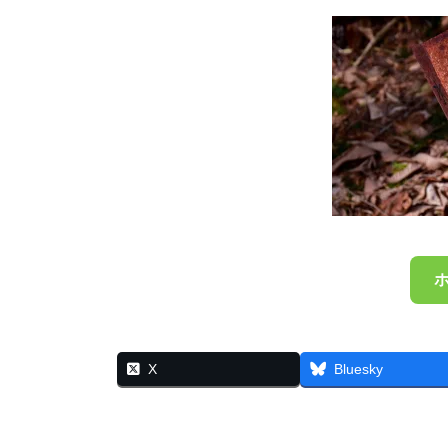
X
Bluesky