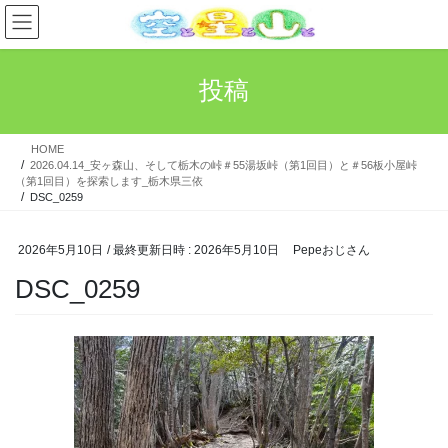
コ
ナ
ン
ビ
テ
ゲ
ン
ー
投稿
ツ
シ
へ
ョ
ス
ン
HOME
キ
に
2026.04.14_安ヶ森山、そして栃木の峠＃55湯坂峠（第1回目）と＃56板小屋峠
ッ
移
（第1回目）を探索します_栃木県三依
プ
動
DSC_0259
2026年5月10日
/ 最終更新日時 :
2026年5月10日
Pepeおじさん
DSC_0259