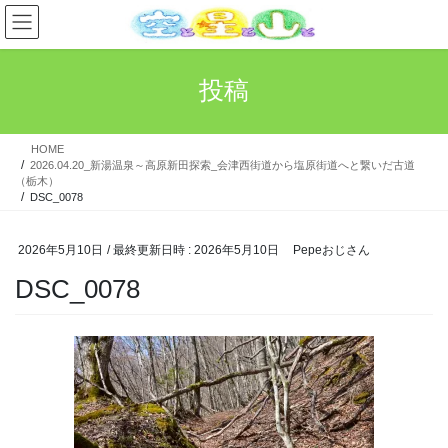
コ
ナ
ン
ビ
テ
ゲ
ン
ー
投稿
ツ
シ
へ
ョ
ス
ン
HOME
キ
に
2026.04.20_新湯温泉～高原新田探索_会津西街道から塩原街道へと繋いだ古道
ッ
移
（栃木）
プ
動
DSC_0078
2026年5月10日
/ 最終更新日時 :
2026年5月10日
Pepeおじさん
DSC_0078