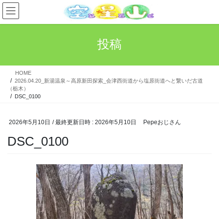
コ
ナ
ン
ビ
テ
ゲ
ン
ー
投稿
ツ
シ
へ
ョ
ス
ン
HOME
キ
に
2026.04.20_新湯温泉～高原新田探索_会津西街道から塩原街道へと繋いだ古道
ッ
移
（栃木）
プ
動
DSC_0100
2026年5月10日
/ 最終更新日時 :
2026年5月10日
Pepeおじさん
DSC_0100