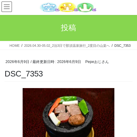
コ
ナ
ン
ビ
テ
ゲ
ン
ー
投稿
ツ
シ
へ
ョ
ス
ン
HOME
2026.04.30-05.02_2泊3日で那須温泉旅行_2度目の山楽へ
DSC_7353
キ
に
ッ
移
プ
動
2026年6月9日
/ 最終更新日時 :
2026年6月9日
Pepeおじさん
DSC_7353