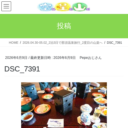
コ
ナ
ン
ビ
テ
ゲ
ン
ー
投稿
ツ
シ
へ
ョ
ス
ン
HOME
2026.04.30-05.02_2泊3日で那須温泉旅行_2度目の山楽へ
DSC_7391
キ
に
ッ
移
プ
動
2026年6月9日
/ 最終更新日時 :
2026年6月9日
Pepeおじさん
DSC_7391