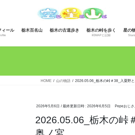
コ
ナ
ン
ビ
テ
ゲ
ン
ー
フィール
栃木百名山
栃木の古道歩き
栃木の峠を歩く
星の
ツ
シ
ofile
峠MAPと記録
Star
へ
ョ
ス
ン
キ
に
ッ
移
プ
動
HOME
山の物語
2026.05.06_栃木の峠＃38_
2026年5月6日
/ 最終更新日時 :
2026年6月5日
Pepeおじさ
2026.05.06_栃
奥ノ宮