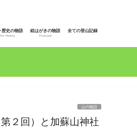
･歴史の物語
絵はがきの物語
全ての登山記録
Art･History
Postcard
山の物語
ぐ峠（第２回）と加蘇山神社