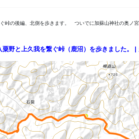
を繋ぐ峠の後編、北側を歩きます。 ついでに加蘇山神社の奥
＃38_入粟野と上久我を繋ぐ峠（鹿沼）を歩きました。 