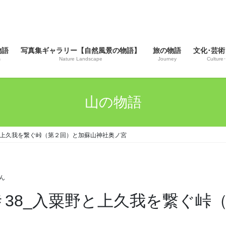
物語
写真集ギャラリー【自然風景の物語】
旅の物語
文化･芸術
s
Nature Landscape
Journey
Culture･
山の物語
入粟野と上久我を繋ぐ峠（第２回）と加蘇山神社奥ノ宮
ん
木の峠＃38_入粟野と上久我を繋