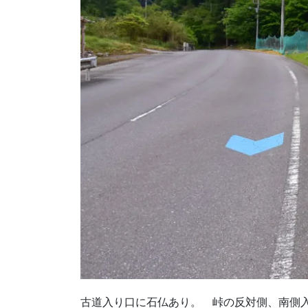
古道入り口に石仏あり。 峠の反対側、南側