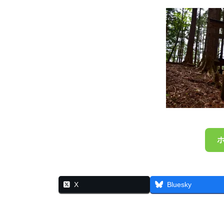
X
Bluesky