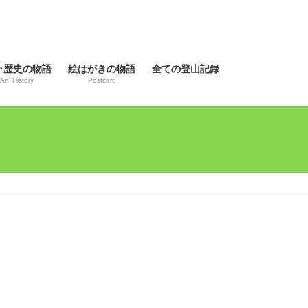
･歴史の物語
絵はがきの物語
全ての登山記録
Art･History
Postcard