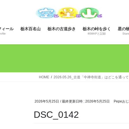
コ
ナ
ン
ビ
テ
ゲ
ン
ー
フィール
栃木百名山
栃木の古道歩き
栃木の峠を歩く
星の
ツ
シ
ofile
峠MAPと記録
Star
へ
ョ
ス
ン
キ
に
ッ
移
プ
動
HOME
2026.05.26_古道「中禅寺街道」はどこを通
2026年5月25日
/ 最終更新日時 :
2026年5月25日
Pepeお
DSC_0142