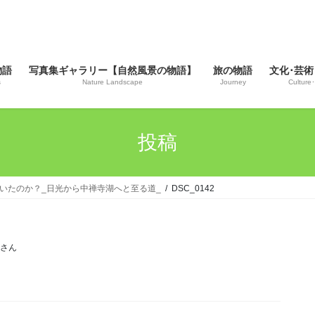
物語
写真集ギャラリー【自然風景の物語】
旅の物語
文化･芸術
s
Nature Landscape
Journey
Culture･
投稿
っていたのか？_日光から中禅寺湖へと至る道_
DSC_0142
じさん