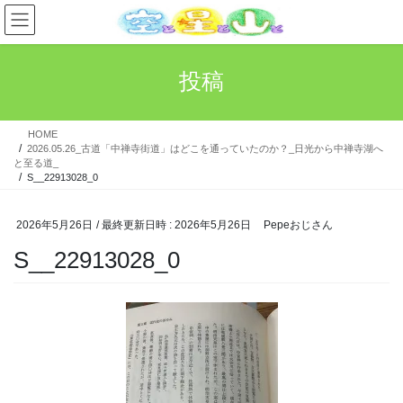
コ
ナ
ン
ビ
テ
ゲ
ン
ー
投稿
ツ
シ
へ
ョ
ス
ン
HOME
キ
に
2026.05.26_古道「中禅寺街道」はどこを通っていたのか？_日光から中禅寺湖へ
ッ
移
と至る道_
プ
動
S__22913028_0
2026年5月26日
/ 最終更新日時 :
2026年5月26日
Pepeおじさん
S__22913028_0