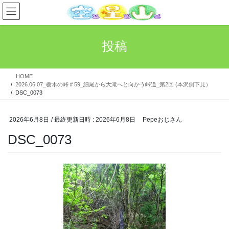
コ
ナ
ン
ビ
テ
ゲ
ン
ー
投稿
ツ
シ
へ
ョ
ス
ン
HOME
キ
に
2026.06.07_栃木の峠＃59_細尾から大滝へと向かう峠道_第2回 (本沢側下見）
ッ
移
DSC_0073
プ
動
2026年6月8日
/ 最終更新日時 :
2026年6月8日
Pepeおじさん
DSC_0073