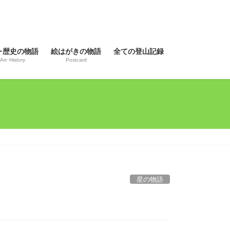
･歴史の物語
絵はがきの物語
全ての登山記録
Art･History
Postcard
星の物語