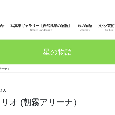
物語
写真集ギャラリー【自然風景の物語】
旅の物語
文化･芸術
s
Nature Landscape
Journey
Culture･
星の物語
アリーナ）
じさん
座のトリオ (朝霧アリーナ）