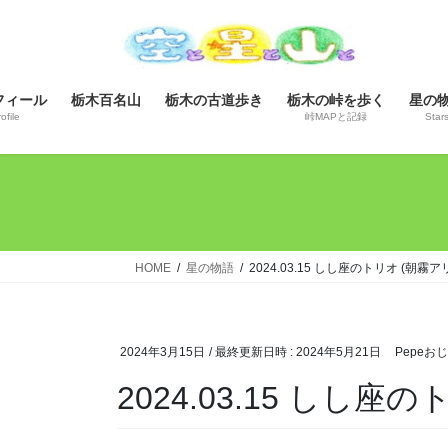
コ
ナ
ン
ビ
テ
ゲ
ン
ー
フィール
栃木百名山
栃木の古道歩き
栃木の峠を歩く
星の
ツ
シ
ofile
峠MAPと記録
Star
へ
ョ
ス
ン
キ
に
ッ
移
プ
動
HOME
星の物語
2024.03.15 しし座のトリオ (朝霧
2024年3月15日
/ 最終更新日時 :
2024年5月21日
Pepeお
2024.03.15 しし