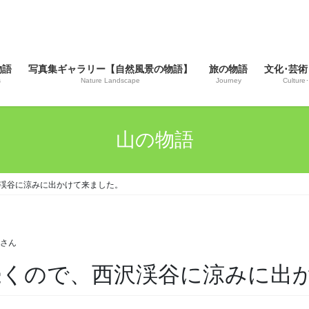
物語
写真集ギャラリー【自然風景の物語】
旅の物語
文化･芸術
s
Nature Landscape
Journey
Culture･
山の物語
、西沢渓谷に涼みに出かけて来ました。
じさん
い日が続くので、西沢渓谷に涼みに