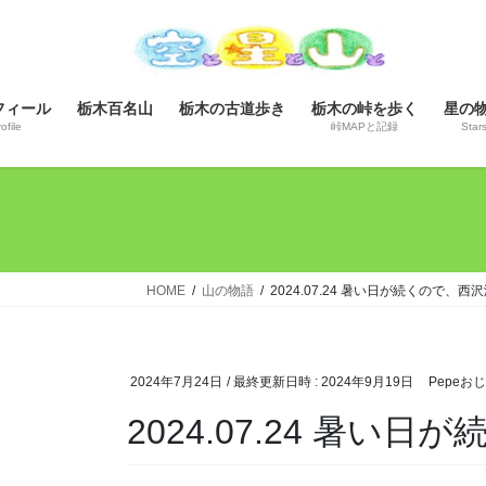
コ
ナ
ン
ビ
テ
ゲ
ン
ー
フィール
栃木百名山
栃木の古道歩き
栃木の峠を歩く
星の
ツ
シ
ofile
峠MAPと記録
Star
へ
ョ
ス
ン
キ
に
ッ
移
プ
動
HOME
山の物語
2024.07.24 暑い日が続くので
2024年7月24日
/ 最終更新日時 :
2024年9月19日
Pepeお
2024.07.24 暑