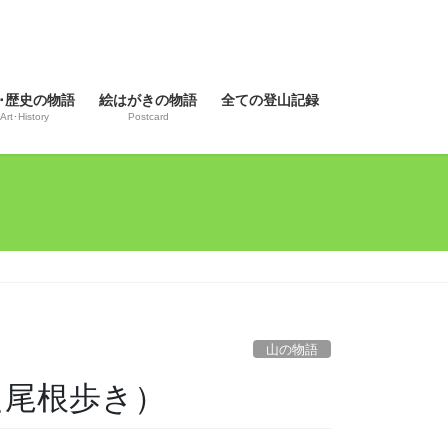
･歴史の物語
絵はがきの物語
全ての登山記録
Art･History
Postcard
山の物語
れた尾根歩き）