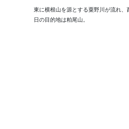
東に横根山を源とする粟野川が流れ、
日の目的地は粕尾山。