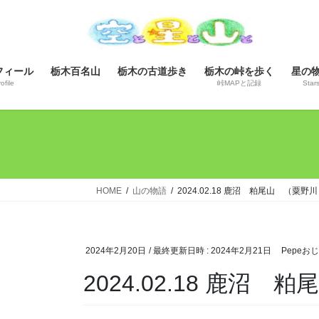
コ
ナ
ン
ビ
テ
ゲ
ン
ー
フィール
栃木百名山
栃木の古道歩き
栃木の峠を歩く
星の
ツ
シ
ofile
峠MAPと記録
Star
へ
ョ
ス
ン
キ
に
ッ
移
プ
動
HOME
山の物語
2024.02.18 鹿沼 粕尾山 （
2024年2月20日
/ 最終更新日時 :
2024年2月21日
Pepeお
2024.02.18 鹿