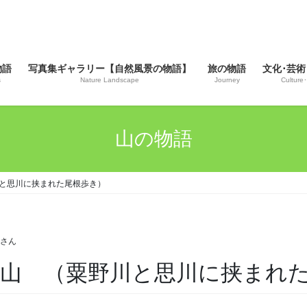
物語
写真集ギャラリー【自然風景の物語】
旅の物語
文化･芸術
s
Nature Landscape
Journey
Culture･
山の物語
粟野川と思川に挟まれた尾根歩き）
じさん
沼 粕尾山 （粟野川と思川に挟ま