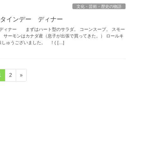
文化・芸術・歴史の物語
バレンタインデー ディナー
ディナー まずはハート型のサラダ。 コーンスープ。 スモー
 サーモンはカナダ産（息子が出張で買ってきた。） ロールキ
しゅうございました。 ！( […]
固
固
1
2
»
定
定
ペ
ペ
ー
ー
ジ
ジ