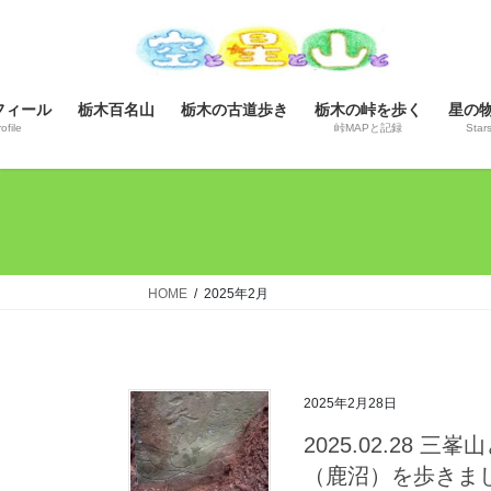
コ
ナ
ン
ビ
テ
ゲ
ン
ー
フィール
栃木百名山
栃木の古道歩き
栃木の峠を歩く
星の
ツ
シ
ofile
峠MAPと記録
Star
へ
ョ
ス
ン
キ
に
ッ
移
プ
動
HOME
2025年2月
2025年2月28日
2025.02.28
（鹿沼）を歩きま