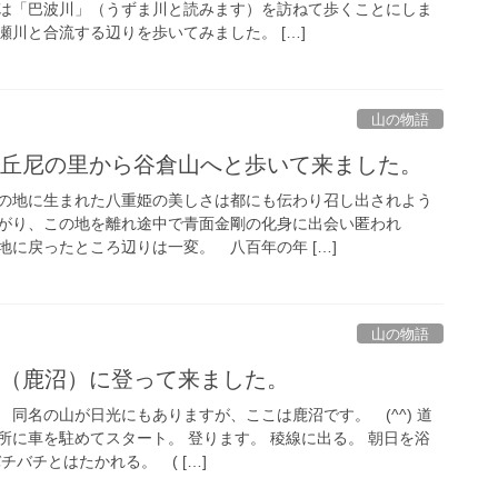
は「巴波川」（うずま川と読みます）を訪ねて歩くことにしま
川と合流する辺りを歩いてみました。 […]
山の物語
_八百比丘尼の里から谷倉山へと歩いて来ました。
の地に生まれた八重姫の美しさは都にも伝わり召し出されよう
がり、この地を離れ途中で青面金剛の化身に出会い匿われ
地に戻ったところ辺りは一変。 八百年の年 […]
山の物語
_鳴蟲山（鹿沼）に登って来ました。
同名の山が日光にもありますが、ここは鹿沼です。 (^^) 道
所に車を駐めてスタート。 登ります。 稜線に出る。 朝日を浴
チバチとはたかれる。 ( […]