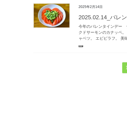
2025年2月14日
2025.02.14_
今年のバレンタインデー 
クドサーモンのカナッペ。
ャベツ。 エビピラフ。 美味
投
稿
の
ペ
ー
ジ
送