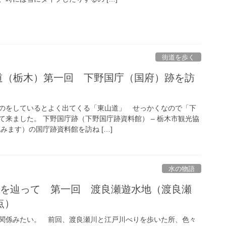
街道を歩く
_,東山道（栃木）第一回 下野国庁（国府）跡を訪
のをしているとよく出てくる「東山道」 せっかくなので「下
て来ました。 下野国庁跡（下野国庁跡資料館） – 栃木市観光協
みます）の国庁跡資料館を訪ね […]
水の物語
_巴波川を辿って 第一回 渡良瀬遊水地（渡良瀬
点）
関係みたい。 前回、渡良瀬川と江戸川べりを歩いた所、色々