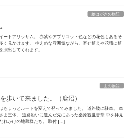
絵はがきの物語
ム
イートアリッサム。 赤紫やアプリコット色などの花色もあるそ
多く見かけます。 控えめな雰囲気ながら、寄せ植えや花壇に植
を演出してくれます。
山の物語
_二股山を歩いて来ました。（鹿沼）
はちょっとルートを変えて登ってみました。 道路脇に駐車。 車
さま三体。 道路沿いに進んだ先にあった桑原観世音堂 中を拝見
れかけの地蔵様たち。 取付 […]