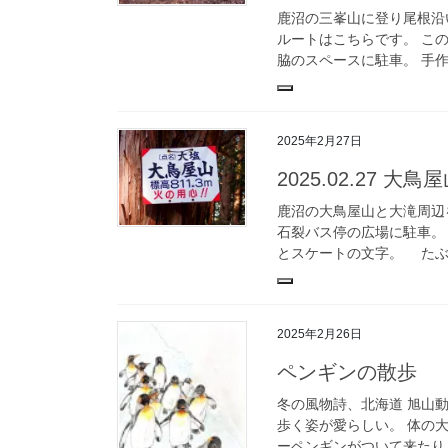
鹿沼の三峯山に登り尾根沿
ルートはこちらです。 こ
脇のスペースに駐車。 手作
2025年2月27日
2025.02.27
鹿沼の大鳥屋山と大滝周辺
石裂バス停の広場に駐車。
とスケートの文字。 たぶん
2025年2月26日
ペンギンの散歩
冬の風物詩、北海道 旭山
歩く姿が愛らしい。 体の
ーペンギンがついて来たり、