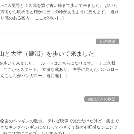
いに入粟野と上久我を繋ぐ古い峠まで歩いて来ました。 歩いた
の方向から眺めると確かに三つの峰があるように見えます。 道路
り感のある案内。 ここが開い […]
山の物語
 大鳥屋山と大滝（鹿沼）を歩いて来ました。
を歩いて来ました。 ルートはこちらになります。 ↓ 上久我
 ここからスタート。 立派な蔵あり。 右手に見えたバンガロー
こちらがバンガロー。既に廃 […]
絵はがきの物語
動物園のペンギンの散歩。 テレビ映像で見ただけだけど、集団で
大きなキングペンギンに交じって小さくて好奇心旺盛なジェンツ
時には雪にダイブしたりするの […]