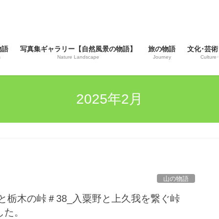
物語
写真集ギャラリー【自然風景の物語】
旅の物語
文化･芸術
s
Nature Landscape
Journey
Culture･
2025年2月
山の物語
 三峯山と栃木の峠＃38_入粟野と上久我を繋ぐ峠
した。