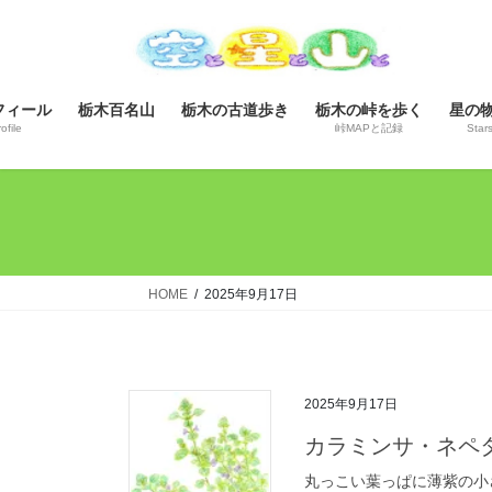
コ
ナ
ン
ビ
テ
ゲ
ン
ー
フィール
栃木百名山
栃木の古道歩き
栃木の峠を歩く
星の
ツ
シ
ofile
峠MAPと記録
Star
へ
ョ
ス
ン
キ
に
ッ
移
プ
動
HOME
2025年9月17日
2025年9月17日
カラミンサ・ネペ
丸っこい葉っぱに薄紫の小