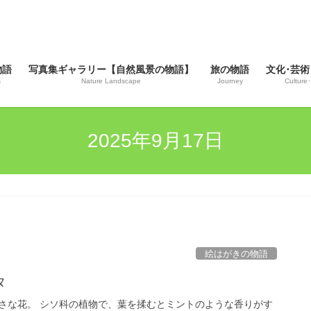
物語
写真集ギャラリー【自然風景の物語】
旅の物語
文化･芸術
s
Nature Landscape
Journey
Culture･
2025年9月17日
絵はがきの物語
タ
さな花。 シソ科の植物で、葉を揉むとミントのような香りがす